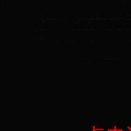
简体中文
大小：53696K
人气:
3918
更新时间:2017-07-27 10:40
javaee论坛源码采用springMVC+m
解，无封装，方便二次开发，初学者也能读懂的代码，每个类都有
日志：2017-07-261.增加页面页面适配，有触摸屏页面，
首页
上一页
1
2
3
4
5
6
7
下
[email protected]
28365356
(MyCode