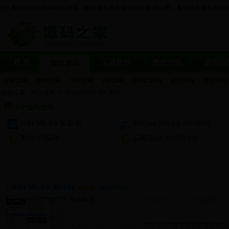
本站提供的源码经过测试，配有前台及后台管理界面演示图，希望对大家有帮助
首 页
工具软件
教程书籍
源码学
网站源码
ASP源码
PHP源码
.NET源码
JSP源码
HTML源码
企业模板
后台模板
当前位置：
网站首页
->
网站源码
->
JSP源码
JSP源码推荐:
JEECMS 9.0 安装包
JSPGenCMS 4.0 20160520
淘特JSP探针
云网论坛CWBBS 2.5
JEECMS 9.0 源码包
1.
[全站CMS]
简体中文
大小：89093K
人气:
22875
更新时间:2017-12-28 09:29
JEECMS内容管理系统是国内j