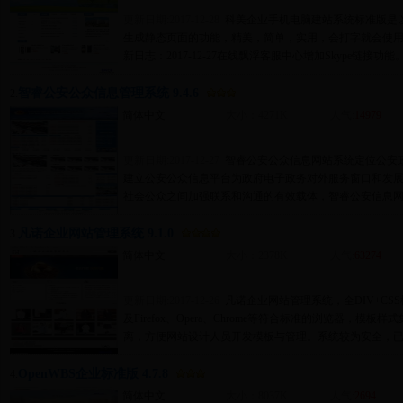
更新日期:2017-12-28
科美企业手机电脑建站系统标准版是以as
生成静态页面的功能，精美，简单，实用，会打字就会使用
新日志：2017-12-27在线飘浮客服中心增加Skype链接功能
智睿公安公众信息管理系统 9.4.6
2.
简体中文
大小：4271K
人气:
14979
更新日期:2017-12-27
智睿公安公众信息网站系统定位公安
建立公安公众信息平台为政府电子政务对外服务窗口和发
社会公众之间加强联系和沟通的有效载体，智睿公安信息网
凡诺企业网站管理系统 9.1.0
3.
简体中文
大小：2378K
人气:
63274
更新日期:2017-12-26
凡诺企业网站管理系统，全DIV+CSS
及Firefox、Opera、Chrome等符合标准的浏览器，模
离，方便网站设计人员开发模板与管理。系统较为安全，已
OpenWBS企业标准版 4.7.8
4.
简体中文
大小：8037K
人气:
2694