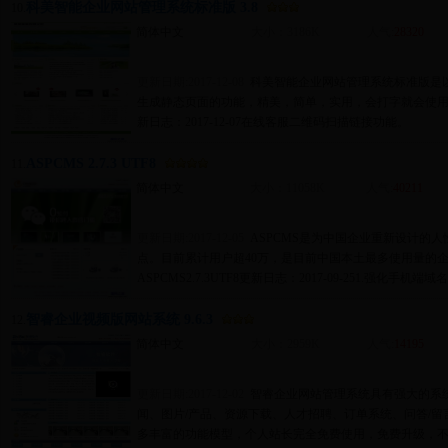
科美智能企业网站管理系统标准版 3.8
10.
简体中文
大小：3186K
人气:
28320
更新日期:2017-12-08
科美智能企业网站管理系统标准版是以as
生成静态页面的功能，精美，简单，实用，会打字就会使用
新日志：2017-12-07在线客服二维码扫描链接功能。
ASPCMS 2.7.3 UTF8
11.
简体中文
大小：11058K
人气:
40211
更新日期:2017-12-05
ASPCMS是为中国企业重新设计的
点。目前累计用户超40万，是目前中国本土最多使用量的
ASPCMS2.7.3UTF8更新日志：2017-09-251.强化手
智睿企业视频版网站系统 9.6.3
12.
简体中文
大小：2959K
人气:
14195
更新日期:2017-12-02
智睿企业网站管理系统具有强大的系统
闻、图片/产品、资源下载、人才招聘、订单系统、问答/
多丰富的功能模型，个人站长完全免费使用，免费升级，不需