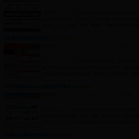
更新日期:2017-12-25
OpenWBS企业标准版是全新架构的
采用全新系统架构，优化核心，减少依赖，实现了真正的
括路由、日志、异常、模型、数据库、模板引擎和验证等模
智睿政府网站管理系统 9.3.5
5.
简体中文
大小：3359K
人气:
21367
更新日期:2017-12-21
智睿政府网站管理系统，定位政府机
府门户网站为政府电子政务对外服务窗口和发展，有利于
间加强联系和沟通的有效载体，增强了对性和易用性，适合
科美智能响应式企业网站管理系统 2.6
6.
简体中文
大小：3582K
人气:
20396
更新日期:2017-12-18
科美智能响应式企业网站管理系统是以as
生成静态页面的功能，精美，简单，实用，会打字就会使用
新日志：2017-12-15在线飘浮客服中心增加Skype链接功能
智睿企业网站管理系统 10.0.8
7.