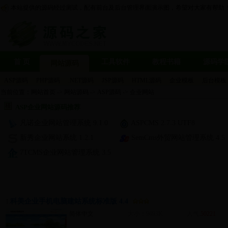
本站提供的源码经过测试，配有前台及后台管理界面演示图，希望对大家有帮助
首 页
工具软件
教程书籍
源码学
网站源码
ASP源码
PHP源码
.NET源码
JSP源码
HTML源码
企业模板
后台模板
当前位置：
网站首页
->
网站源码
->
ASP源码
->
企业网站
ASP企业网站源码推荐
凡诺企业网站管理系统 9.1.0
ASPCMS 2.7.3 UTF8
新秀企业网站系统 1.2.1
SemCms外贸网站管理系统 4.5
7TCMS企业网站管理系统 3.5
科美企业手机电脑建站系统标准版 4.4
1.
简体中文
大小：9693K
人气:
50221