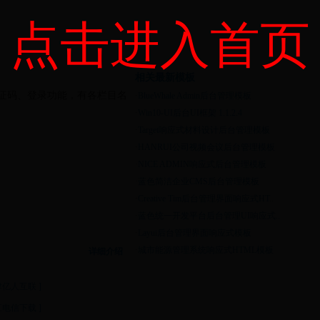
点击进入首页
相关最新模板
验证码、登录功能，有各栏目名
·
BlueWhale Admin后台管理模板
·
Win10-UI后台UI框架 1.1.2.4
·
Target响应式材料设计后台管理模板
·
HANRUI公司视频会议后台管理模板
·
NICE ADMIN响应式后台管理模板
·
蓝色简洁企业CMS后台管理模板
·
Creative Tim后台管理界面响应式HT..
·
蓝色统一开发平台后台管理UI响应式..
·
Layui后台管理界面响应式模板
·
城市能源管理系统响应式HTML模板
详细介绍
亿人互联 ]
电信下载 ]