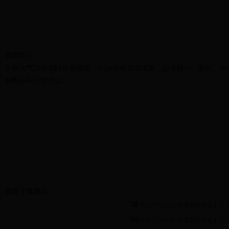
模板简介
蓝色大气后台登陆界面模板，login登录页面模板，提供账户、密码、
称图标和升级动态。
模板下载地址
蓝色大气后台登陆界面模板 [ 天津
蓝色大气后台登陆界面模板 [ 浙江