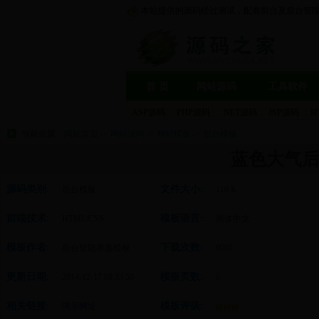
本站提供的源码经过测试，配有前台及后台管
首 页
网站源码
工具软件
ASP源码
PHP源码
.NET源码
JSP源码
H
当前位置：
网站首页
->
网站源码
->
网站模板
->
后台模板
蓝色大气
源码类别:
文件大小:
后台模板
116 K
前端技术:
模板语言:
HTML/CSS
简体中文
模板作者:
下载次数:
后台登陆界面模板
6005
更新日期:
模板页数:
2014-12-17 08:33:50
0
相关链接:
模板评级:
演示网址