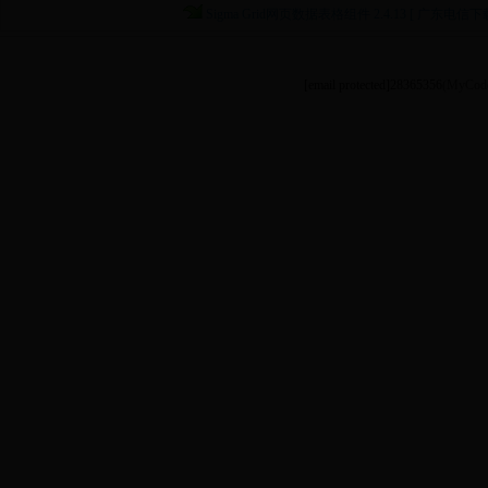
Sigma Grid网页数据表格组件 2.4.13 [ 广东电信下载
[email protected]
28365356
(MyCode