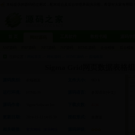
本站提供的源码经过测试，配有前台及后台管理界面演示图，希望对大家有帮助
首 页
工具软件
教程书籍
源码学
网站源码
ASP源码
PHP源码
.NET源码
JSP源码
HTML源码
企业模板
后台模板
当前位置：
网站首页
->
网站源码
->
HTML源码
->
前端框架
Sigma Grid网页数据表格组件
源码类别:
文件大小:
前端框架
963 K
运行环境:
源码语言:
HTML/JS
多国语言[中文]
源码作者:
下载次数:
Sigma Software Inc
4134
更新日期:
授权形式:
2014-11-13 14:05:59
免费版
相关链接:
源码评级:
官方网站
演示网址