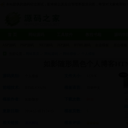
本站提供的源码经过测试，配有前台及后台管理界面演示图，希望对大家有帮助
首 页
网站源码
工具软件
教程书籍
源码学
ASP源码
PHP源码
.NET源码
JSP源码
HTML源码
企业模板
后台模板
当前位置：
网站首页
->
网站源码
->
网站模板
->
个人模板
如影随形黑色个人博客HT
源码类别:
文件大小:
个人模板
1220 K
前端技术:
模板语言:
HTML/CSS/JS
简体中文
模板作者:
下载次数:
如影随形
9132
更新日期:
模板页数:
2014-12-10 11:24:15
5
相关链接:
模板评级:
演示网址