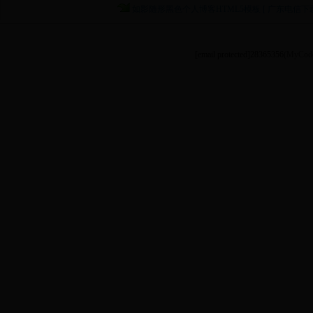
如影随形黑色个人博客HTML5模板 [ 广东电信下载
[email protected]
28365356
(MyCode