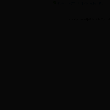
乘风asp.net探针 1.2 [ 浙江电信下载 ]
[email protected]
28365356
(MyCode