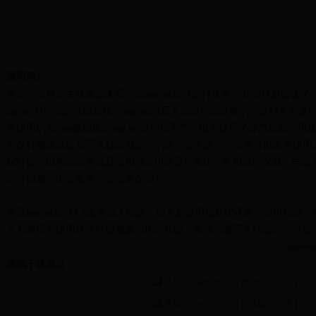
源码简介
有些空间商的主机看起来用一些asp.net探针运行正常，其实只是验证了
asp.net对空间的读取权限，asp.net的写入权限可能没有的，这样差不多
有使用的Access数据库的asp.net程序用不了，也生成不了静态页面。用
个探针测试读取和写入权限都正常的话，基本这个空间才可以正常使用
探针还可以检测出主机是使用独立IP还是共享IP，常用组件探测，自定
组件探测，浏览者客户端信息探测等。
乘风asp.net探针1.2版本加入功能：加入是使用独立IP还是共享IP检测，
入判断用户使用代理时检测真实IP的功能，去掉判断写入功能时会生成
个临时文件.htm文件的bug。
详细介
源码下载地址
乘风asp.net探针 1.2 [ 天津亿人互联 ]
乘风asp.net探针 1.2 [ 广东电信下载 ]