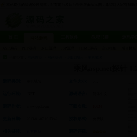
本站提供的源码经过测试，配有前台及后台管理界面演示图，希望对大家有帮助
首 页
工具软件
教程书籍
源码学
网站源码
ASP源码
PHP源码
.NET源码
JSP源码
HTML源码
企业模板
后台模板
当前位置：
网站首页
->
网站源码
->
.NET源码
->
主机域名
乘风asp.net探针 1.
源码类别:
文件大小:
主机域名
6 K
运行环境:
源码语言:
.NET
简体中文
源码作者:
下载次数:
www.qqcf.com
10034
更新日期:
授权形式:
2013-01-07 10:53:42
免费版
相关链接:
源码评级:
官方网站