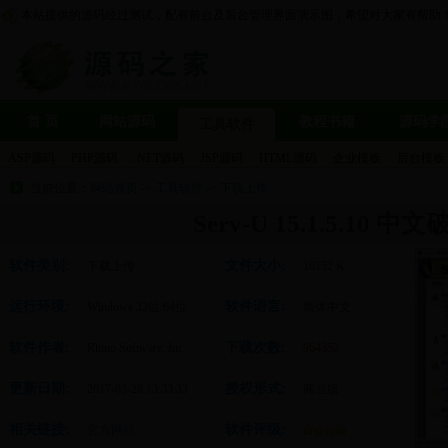
本站提供的源码经过测试，配有前台及后台管理界面演示图，希望对大家有帮助
首 页
网站源码
教程书籍
源码学
工具软件
ASP源码
PHP源码
.NET源码
JSP源码
HTML源码
企业模板
后台模板
当前位置：
网站首页
->
工具软件
->
下载上传
Serv-U 15.1.5.10 中
软件类别:
文件大小:
下载上传
16152 K
运行环境:
软件语言:
Windows 32位/64位
简体中文
软件作者:
下载次数:
Rhino Software, Inc.
964352
更新日期:
授权形式:
2017-03-28 13:33:33
商业版
相关链接:
软件评级:
官方网站