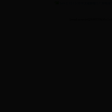
Serv-U 15.1.5.10 中文破解版 [ 广东电信
[email protected]
28365356
(MyCode