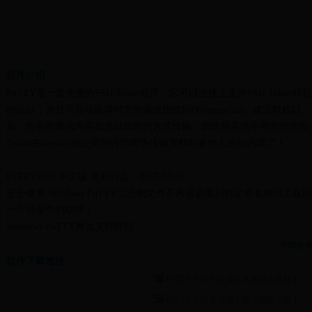
软件介绍
PuTTY是一套免费的SSH/Telnet程序，它可以连接上支持SSH Telnet联机
的站台，并且可自动取得对方的系统指纹码(Fingerprint)。建立联机以
后，所有的通讯内容都是以加密的方式传输，因此你再也不用害怕使用
Telnet在Internet或公司的内部网络传输资料时被他人获知内容了！
PuTTY 0.70 中文版 更新日志：2017-07-17
安全修复:Windows PuTTY二进制文件不再容易受到特定命名的DLL在同
一个目录中的劫持；
Windows PuTTY再次支持打印；
Windows PuTTY接受当前代码页之外的键盘输入。
详细介
软件下载地址
PuTTY 0.70 中文版 [ 天津亿人互联 ]
PuTTY 0.70 中文版 [ 浙江电信下载 ]