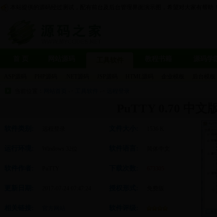
本站提供的源码经过测试，配有前台及后台管理界面演示图，希望对大家有帮助
首 页
网站源码
教程书籍
源码学
工具软件
ASP源码
PHP源码
.NET源码
JSP源码
HTML源码
企业模板
后台模板
当前位置：
网站首页
->
工具软件
->
远程登录
PuTTY 0.70 中文
软件类别:
文件大小:
远程登录
1536 K
运行环境:
软件语言:
Windows 32位
简体中文
软件作者:
下载次数:
PuTTY
673305
更新日期:
授权形式:
2017-07-24 07:47:24
免费版
相关链接:
软件评级:
官方网站