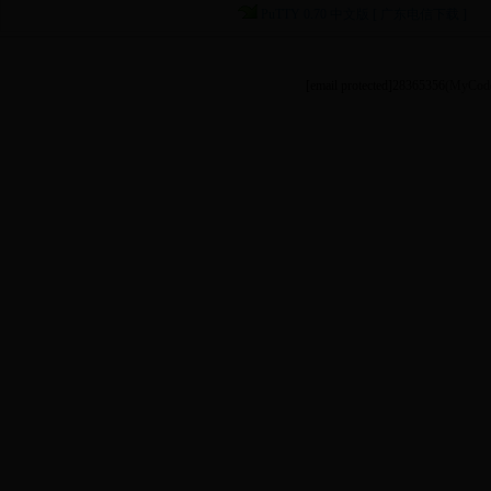
PuTTY 0.70 中文版 [ 广东电信下载 ]
[email protected]
28365356
(MyCode