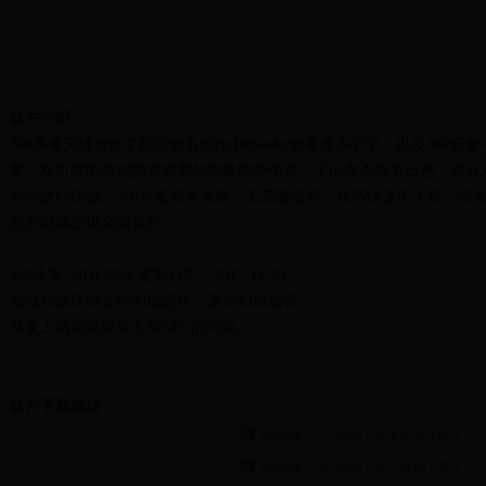
软件介绍
360杀毒无缝整合了国际知名的BitDefender病毒查杀引擎，以及36
擎。双引擎的机制拥有完善的病毒防护体系，不但查杀能力出色，而且
时间进行防御。360杀毒完全免费，无需激活码，轻巧快速不卡机，误
您的电脑提供全面保护。
360杀毒 5.0.0.8081 更新日志：2017-11-28
加强扫描压缩文件的稳定性，避免扫描错误；
修复上网加速异常占用CPU的问题。
软件下载地址
360杀毒 5.0.0.8081 [ 天津亿人互联 ]
360杀毒 5.0.0.8081 [ 浙江电信下载 ]