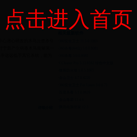
点击进入首页
相关最新软件
0安全中心潜心研发的木马云查杀引
·
360安全卫士 11.5.0.1003
对于新产生病毒木马能够第一
·
360杀毒(64位) 5.0.0.8081
杀率远远低于其它杀软，能为
·
360杀毒 5.0.0.8081
·
CCleaner Pro 5.33.6162 绿色中文版
·
微盾防火墙 1.0.5.1005
·
金山卫士 4.7.0.4220
·
360安全卫士 For Linux 3.0.0.71
·
百度杀毒 5.1.0.8629
·
金山毒霸 11.4.6
·
腾讯电脑管家 12.3
详细介绍