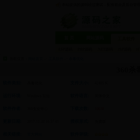
本站提供的源码经过测试，配有前台及后台管
首 页
网站源码
工具软件
ASP源码
PHP源码
.NET源码
JSP源码
H
当前位置：
网站首页
->
工具软件
->
杀毒优化
360杀毒
软件类别:
文件大小:
杀毒优化
42405 K
运行环境:
软件语言:
Windows 32位
简体中文
软件作者:
下载次数:
360安全中心
10038
更新日期:
授权形式:
2017-12-28 16:57:41
免费版
相关链接:
软件评级:
官方网站