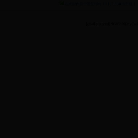
在线制作身份证复印件 1.0 [ 广东电信下载 ]
[email protected]
28365356
(MyCode