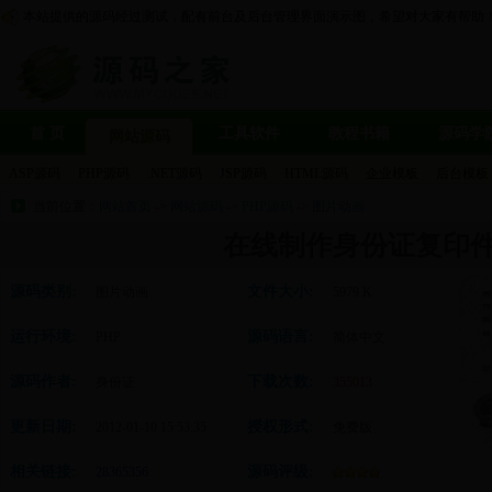
本站提供的源码经过测试，配有前台及后台管理界面演示图，希望对大家有帮助
首 页
工具软件
教程书籍
源码学
网站源码
ASP源码
PHP源码
.NET源码
JSP源码
HTML源码
企业模板
后台模板
当前位置：
网站首页
->
网站源码
->
PHP源码
->
图片动画
在线制作身份证复印件 
源码类别:
文件大小:
图片动画
5979 K
运行环境:
源码语言:
PHP
简体中文
源码作者:
下载次数:
身份证
355013
更新日期:
授权形式:
2012-01-10 15:53:35
免费版
相关链接:
源码评级:
28365356