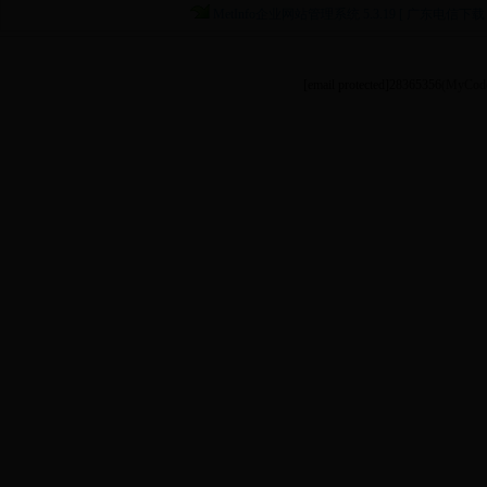
MetInfo企业网站管理系统 5.3.19 [ 广东电信下载 
新增:支持商城模块3.0。
[email protected]
28365356
(MyCode