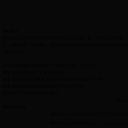
源码简介
MetInfo企业网站管理系统采用PHP+Mysql架构，是一款对SEO非常友
好、功能全面、安全稳定、支持多终端展示并且使用起来极其简单的企
业建站软件。
MetInfo企业网站管理系统 5.3.19 更新日志：2017-09-27
修复:后台生成任意文件getshell漏洞；
修复:系统自带的[在线客服]部分大图标在前台显示不完整；
修复:后台表单设置的[简短描述]在前台不显示；
优化:会员注册时[密码验证]提示；
修复:新增语言时[国旗图标]不保存；
详细介绍
修复:新增语言时插入[数据错误] ；
源码下载地址
修复:自动安装的网站后台[回收站]等文字不显示；
MetInfo企业网站管理系统 5.3.19 [ 天津亿人互联 
修复:切换语言后一些文字不显示；
MetInfo企业网站管理系统 5.3.19 [ 浙江电信下载 
优化:站内锚文本支持填写https；