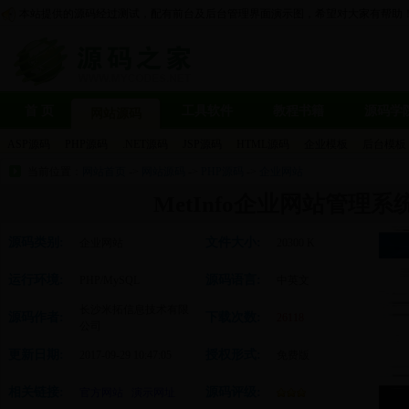
本站提供的源码经过测试，配有前台及后台管理界面演示图，希望对大家有帮助
首 页
工具软件
教程书籍
源码学
网站源码
ASP源码
PHP源码
.NET源码
JSP源码
HTML源码
企业模板
后台模板
当前位置：
网站首页
->
网站源码
->
PHP源码
->
企业网站
MetInfo企业网站管理系统 5
源码类别:
文件大小:
企业网站
20300 K
运行环境:
源码语言:
PHP/MySQL
中英文
长沙米拓信息技术有限
源码作者:
下载次数:
26118
公司
更新日期:
授权形式:
2017-09-29 10:47:05
免费版
相关链接:
源码评级:
官方网站
演示网址