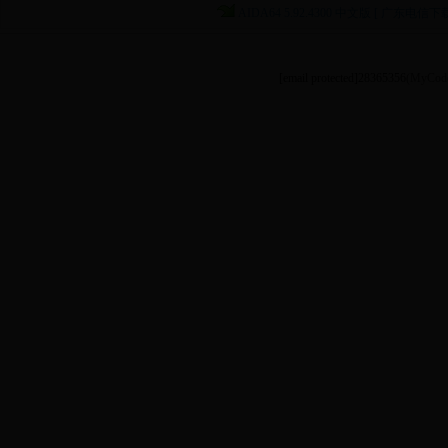
AIDA64 5.92.4300 中文版 [ 广东电信下载
AMD Radeon RX 500系列的GPU细节；
nVIDIA GeForce GT 1030，GeForce MX150，Titan Xp的GPU细节。
[email protected]
28365356
(MyCode