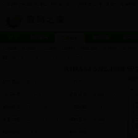
本站提供的源码经过测试，配有前台及后台管理界面演示图，希望对大家有帮助
首 页
网站源码
教程书籍
源码学
工具软件
ASP源码
PHP源码
.NET源码
JSP源码
HTML源码
企业模板
后台模板
当前位置：
网站首页
->
工具软件
->
硬件工具
AIDA64 5.92.4300 
软件类别:
文件大小:
硬件工具
51820 K
运行环境:
软件语言:
Windows 32位
多国语言[中文]
软件作者:
下载次数:
FinalWire Ltd.
16901
更新日期:
授权形式:
2017-06-21 07:40:54
免费版
相关链接:
软件评级:
官方网站